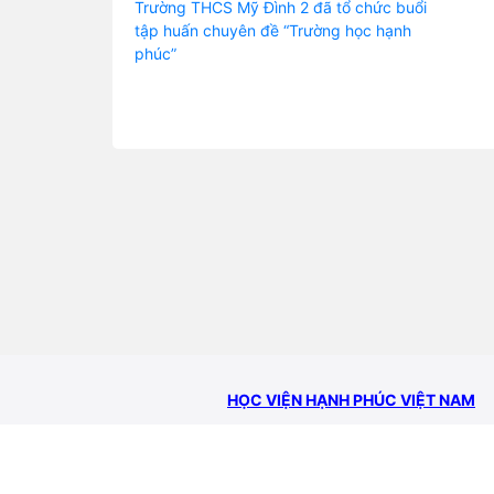
Trường THCS Mỹ Đình 2 đã tổ chức buổi
tập huấn chuyên đề “Trường học hạnh
phúc”
HỌC VIỆN HẠNH PHÚC VIỆT NAM
TẦM NHÌN: Việt Nam quốc gia
SỨ MỆNH: Giúp 10 triệu gia đ
tài