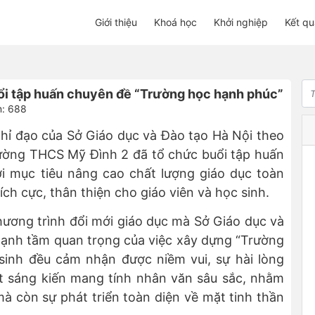
Giới thiệu
Khoá học
Khởi nghiệp
Kết qu
ổi tập huấn chuyên đề “Trường học hạnh phúc”
m: 688
chỉ đạo của Sở Giáo dục và Đào tạo Hà Nội theo
rường THCS Mỹ Đình 2 đã tổ chức buổi tập huấn
i mục tiêu nâng cao chất lượng giáo dục toàn
ích cực, thân thiện cho giáo viên và học sinh.
hương trình đổi mới giáo dục mà Sở Giáo dục và
mạnh tầm quan trọng của việc xây dựng “Trường
sinh đều cảm nhận được niềm vui, sự hài lòng
ột sáng kiến mang tính nhân văn sâu sắc, nhằm
à còn sự phát triển toàn diện về mặt tinh thần