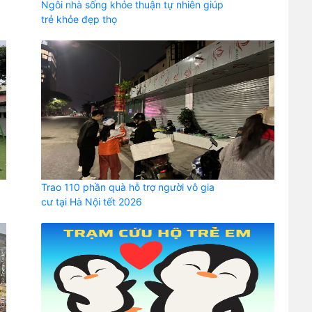
Ngôi nhà sống khỏe thuận tự nhiên giúp
trẻ khỏe đẹp thọ
Trao 110 phần quà hỗ trợ người vô gia
cư tại Hà Nội tết 2026