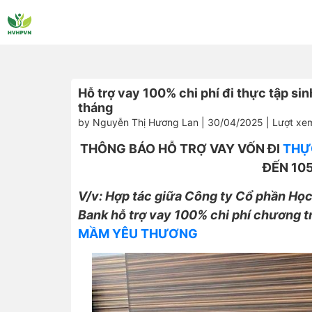
Hỗ trợ vay 100% chi phí đi thực tập sin
tháng
by Nguyễn Thị Hương Lan | 30/04/2025 | Lượt xe
THÔNG BÁO HỖ TRỢ VAY VỐN ĐI
THỰ
ĐẾN 105
V/v: Hợp tác giữa Công ty Cổ phần Họ
Bank hỗ trợ vay 100% chi phí chương t
MẦM YÊU THƯƠNG