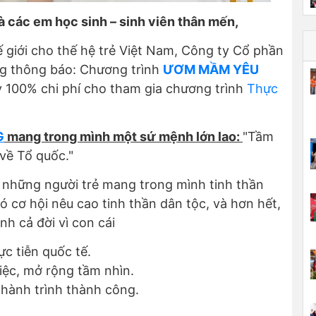
à các em học sinh – sinh viên thân mến,
ế giới cho thế hệ trẻ Việt Nam, Công ty Cổ phần
ng thông báo: Chương trình
ƯƠM MẦM YÊU
y 100% chi phí cho tham gia chương trình
Thực
G
mang trong mình một sứ mệnh lớn lao:
"Tầm
 về Tổ quốc."
những người trẻ mang trong mình tinh thần
có cơ hội
nêu cao tinh thần dân tộc, và hơn hết,
h cả đời vì con cái
ực tiễn quốc tế.
iệc, mở rộng tầm nhìn.
 hành trình thành công.