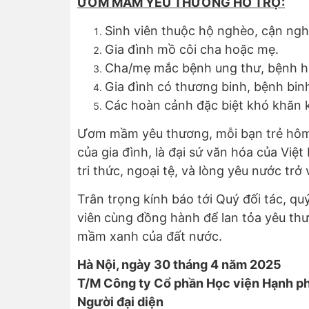
ƯƠM MẦM YÊU THƯƠNG HỖ TRỢ:
Sinh viên thuộc hộ nghèo, cận ngh
Gia đình mồ côi cha hoặc mẹ.
Cha/mẹ mắc bệnh ung thư, bệnh h
Gia đình có thương binh, bệnh bin
Các hoàn cảnh đặc biệt khó khăn 
Ươm mầm yêu thương, mỗi bạn trẻ hôm 
của gia đình, là đại sứ văn hóa của Việ
tri thức, ngoại tệ, và lòng yêu nước tr
Trân trọng kính báo tới
Quý đối tác, qu
viên
cùng đồng hành để lan tỏa yêu th
mầm xanh của đất nước.
Hà Nội, ngày 30 tháng 4 năm 2025
T/M Công ty Cổ phần Học viện Hạnh p
Người đại diện