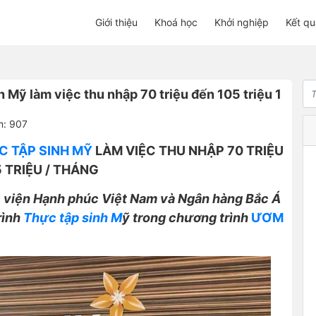
Giới thiệu
Khoá học
Khởi nghiệp
Kết qu
h Mỹ làm việc thu nhập 70 triệu đến 105 triệu 1
m: 907
C TẬP SINH MỸ
LÀM VIỆC THU NHẬP 70 TRIỆU
 TRIỆU / THÁNG
c viện Hạnh phúc Việt Nam và Ngân hàng Bắc Á
rình
Thực tập sinh M
ỹ trong chương trình
ƯƠM