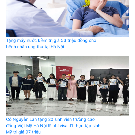
Tặng máy nước kiềm trị giá 53 triệu đồng cho
bệnh nhân ung thư tại Hà Nội
Cô Nguyễn Lan tặng 20 sinh viên trường cao
đẳng Việt Mỹ Hà Nội lệ phí visa J1 thực tập sinh
Mỹ trị giá 97 triệu