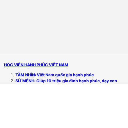
HỌC VIỆN HẠNH PHÚC VIỆT NAM
TẦM NHÌN: Việt Nam quốc gia hạnh phúc
SỨ MỆNH: Giúp 10 triệu gia đình hạnh phúc, dạy con
thành tài
GIÁ TRỊ CỐT LÕI: Yêu thương đến cuối cùng
Giới thiệu
Từ thiện