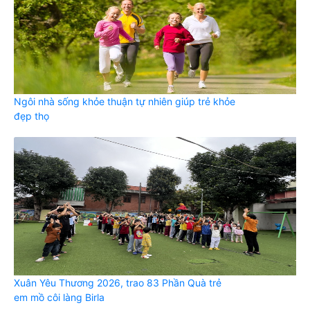
Ngôi nhà sống khỏe thuận tự nhiên giúp trẻ khỏe
đẹp thọ
Xuân Yêu Thương 2026, trao 83 Phần Quà trẻ
em mồ côi làng Birla