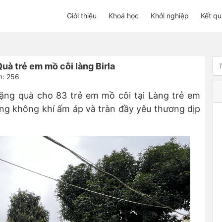
Giới thiệu
Khoá học
Khởi nghiệp
Kết qu
à trẻ em mồ côi làng Birla
m: 256
tặng quà cho 83 trẻ em mồ côi tại Làng trẻ em
rong không khí ấm áp và tràn đầy yêu thương dịp