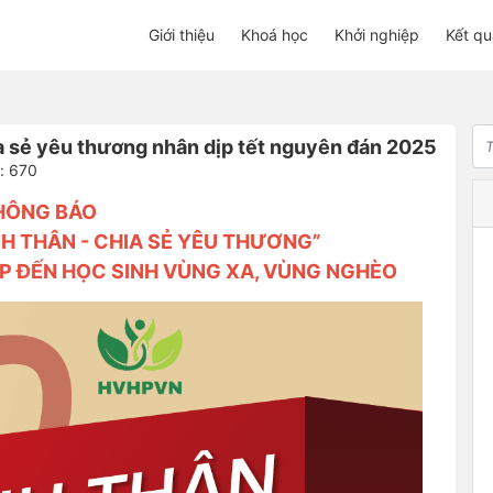
Giới thiệu
Khoá học
Khởi nghiệp
Kết qu
ia sẻ yêu thương nhân dịp tết nguyên đán 2025
: 670
HÔNG BÁO
H THÂN - CHIA SẺ YÊU THƯƠNG”
ẸP ĐẾN HỌC SINH VÙNG XA, VÙNG NGHÈO