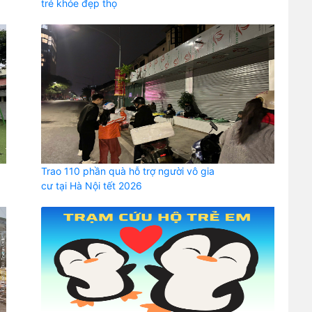
trẻ khỏe đẹp thọ
Trao 110 phần quà hỗ trợ người vô gia
cư tại Hà Nội tết 2026