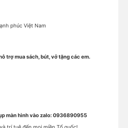
Hạnh phúc Việt Nam
hỗ trợ mua sách, bút, vở tặng các em.
chụp màn hình vào zalo: 0936890955
và trí tuệ đến mọi miền Tổ quốc!