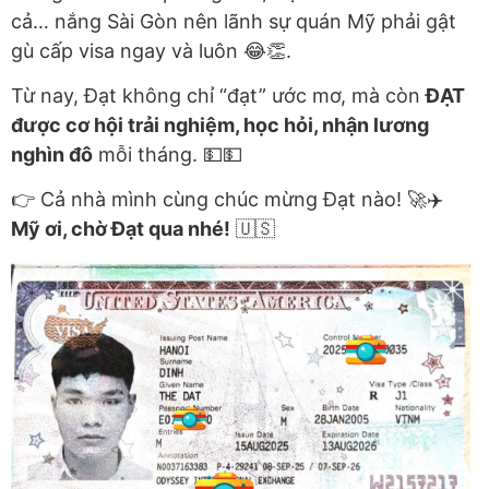
cả… nắng Sài Gòn nên lãnh sự quán Mỹ phải gật
gù cấp visa ngay và luôn 😂👏.
Từ nay, Đạt không chỉ “đạt” ước mơ, mà còn
ĐẠT
được cơ hội trải nghiệm, học hỏi, nhận lương
nghìn đô
mỗi tháng. 💵💵
👉 Cả nhà mình cùng chúc mừng Đạt nào! 🚀✈️
Mỹ ơi, chờ Đạt qua nhé!
🇺🇸