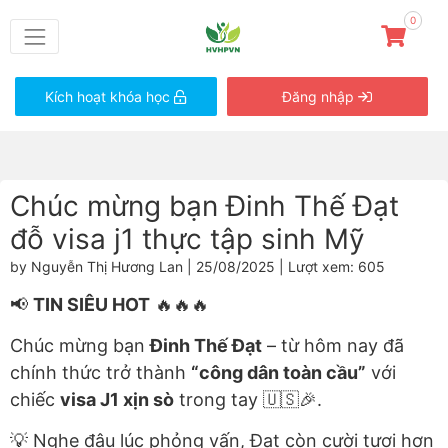
0
Kích hoạt khóa học
Đăng nhập
Chúc mừng bạn Đinh Thế Đạt
đỗ visa j1 thực tập sinh Mỹ
by Nguyễn Thị Hương Lan | 25/08/2025 | Lượt xem: 605
📢
TIN SIÊU HOT
🔥🔥🔥
Chúc mừng bạn
Đinh Thế Đạt
– từ hôm nay đã
chính thức trở thành
“công dân toàn cầu”
với
chiếc
visa J1 xịn sò
trong tay 🇺🇸🎉.
💡 Nghe đâu lúc phỏng vấn, Đạt còn cười tươi hơn