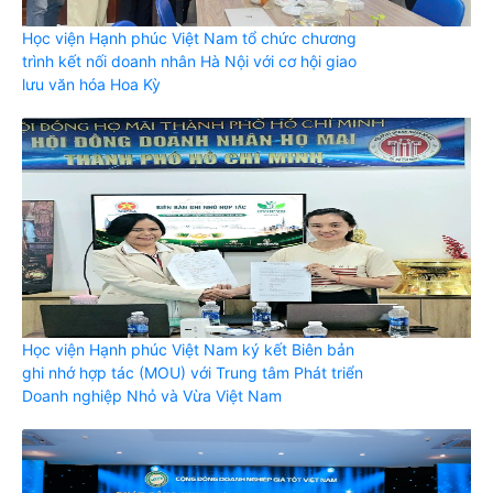
Học viện Hạnh phúc Việt Nam tổ chức chương
trình kết nối doanh nhân Hà Nội với cơ hội giao
lưu văn hóa Hoa Kỳ
Học viện Hạnh phúc Việt Nam ký kết Biên bản
ghi nhớ hợp tác (MOU) với Trung tâm Phát triển
Doanh nghiệp Nhỏ và Vừa Việt Nam