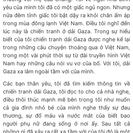
yêu của mình tôi đã có một giấc ngủ ngon. Nhưng
nửa đêm tỉnh giấc tôi bật dậy ra khỏi chăn ấm áp
trong mùa đông lạnh Việt Nam. Điều tôi nghĩ đến
lúc này là chiến tranh ở dải Gaza. Trong sự hiểu
biết của tôi chiến tranh dải Gaza được nghe kể lại
trong những câu chuyện thoáng qua ở Việt Nam,
trong một vài phút thời sự từ đài truyền hình Việt
Nam hay những câu nói vu vơ của bố. Với tôi, dải
Gaza xa lắm ngoài tầm với của mình.
Các bạn thân yêu, tôi đã tìm kiếm thông tin về
chiến tranh dải Gaza, tôi đọc to cho cả nhà nghe,
điều thôi thúc mạnh mẽ bên trong tôi như muốn
cả gia đình nhỏ bé của mình nghe thấy sự đau
thương, sự đổ máu và nước mắt của biết bao
người phụ nữ đang sống ở nơi ấy. Sau tất cả
những gì đã xảy ra rất xa tầm với của tôi đó là một