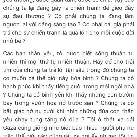
chúng ta lại đang gây ra chiến tranh để gieo đầy
sự đau thương ? Có phải chúng ta đang làm
ngược lại với đấng sáng tạo ? Có phải cái giá phải
trả cho sự chiến tranh là quá lớn cho mỗi cuộc đời
nhỏ bé ?
Các bạn thân yêu, tôi được biết sống thuận tự
nhiên thì mọi thứ tự nhiên thuận. Hãy để cho trái
tim của chúng ta trả lời tận sâu trong đó chúng ta
có muốn cả thế giới này hòa bình ? Chúng ta có
hạnh phúc khi thấy tiếng cười trong mỗi ngôi nhà
? Chúng ta có bình yên khi thấy những con bướm
bay trong vườn hoa nở trước sân ? Chúng ta có
bất giác nở nụ cười khi nhìn những đứa con thân
yêu chạy tung tăng nô đùa ? Tôi ở thật xa dải
Gaza cũng giống như biết bao nhiêu người phụ nữ
trên thế giới này cũng rất xa nơi ấy nhưng tôi tin