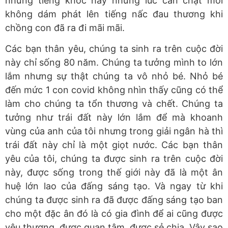
những tiếng khóc hay những lúc cắn chặt môi
không dám phát lên tiếng nấc đau thương khi
chồng con đã ra đi mãi mãi.
Các bạn thân yêu, chúng ta sinh ra trên cuộc đời
này chỉ sống 80 năm. Chúng ta tưởng mình to lớn
lắm nhưng sự thật chúng ta vô nhỏ bé. Nhỏ bé
đến mức 1 con covid không nhìn thấy cũng có thể
làm cho chúng ta tổn thương và chết. Chúng ta
tưởng như trái đất này lớn lắm để mà khoanh
vùng của anh của tôi nhưng trong giải ngân hà thì
trái đất này chỉ là một giọt nước. Các bạn thân
yêu của tôi, chúng ta được sinh ra trên cuộc đời
này, được sống trong thế giới này đã là một ân
huệ lớn lao của đấng sáng tạo. Và ngay từ khi
chúng ta được sinh ra đã được đấng sáng tạo ban
cho một đặc ân đó là có gia đình để ai cũng được
yêu thương, được quan tâm, được sẻ chia. Vậy sao