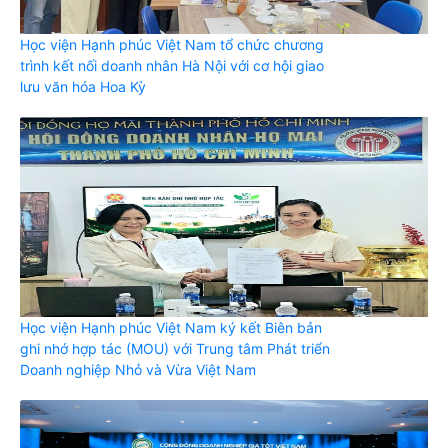
Học viện Hạnh phúc Việt Nam tổ chức chương
trình kết nối doanh nhân Hà Nội với cơ hội giao
lưu văn hóa Hoa Kỳ
Học viện Hạnh phúc Việt Nam ký kết Biên bản
ghi nhớ hợp tác (MOU) với Trung tâm Phát triển
Doanh nghiệp Nhỏ và Vừa Việt Nam